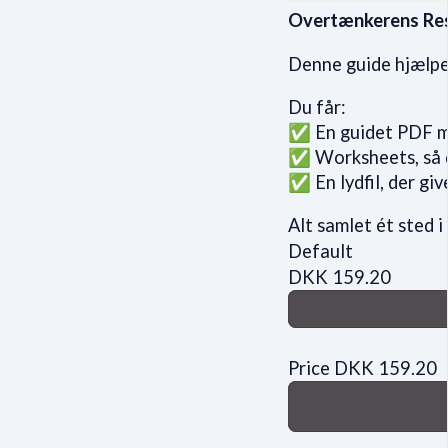
Overtænkerens Res
Denne guide hjælper
Du får:
✅ En guidet PDF me
✅ Worksheets, så 
✅ En lydfil, der giv
Alt samlet ét sted i
Default
DKK
159.20
Price
DKK
159.20