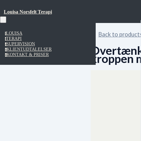
Louisa Norsfelt Terapi
LOUISA
Back to product
l
TERAPI
t
SUPERVISION
s
Overtænke
KLIENTUDTALELSER
k
kroppen m
KONTAKT & PRISER
k