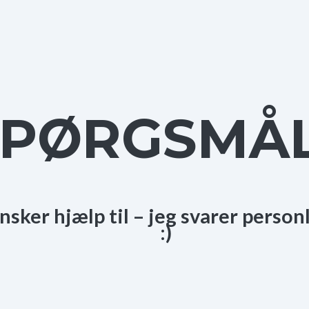
SPØRGSMÅ
ønsker hjælp til – jeg svarer person
:)