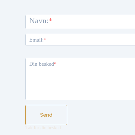
Navn:
Email:
Din besked
Send
Tak for din besked