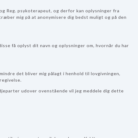
 og Reg. psykoterapeut, og derfor kan oplysninger fra
stræber mig på at anonymisere dig bedst muligt og på den
 disse få oplyst dit navn og oplysninger om, hvornår du har
indre det bliver mig pålagt i henhold til lovgivningen,
eregivelse.
edjeparter udover ovenstående vil jeg meddele dig dette
?