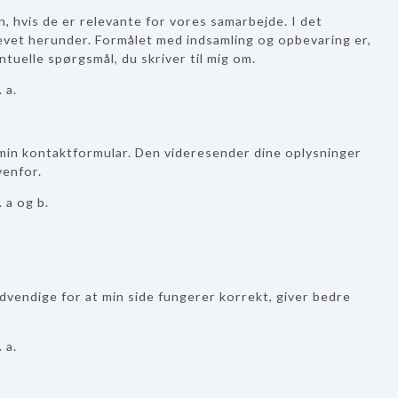
, hvis de er relevante for vores samarbejde. I det
krevet herunder. Formålet med indsamling og opbevaring er,
tuelle spørgsmål, du skriver til mig om.
 a.
min kontaktformular. Den videresender dine oplysninger
venfor.
 a og b.
ødvendige for at min side fungerer korrekt, giver bedre
 a.