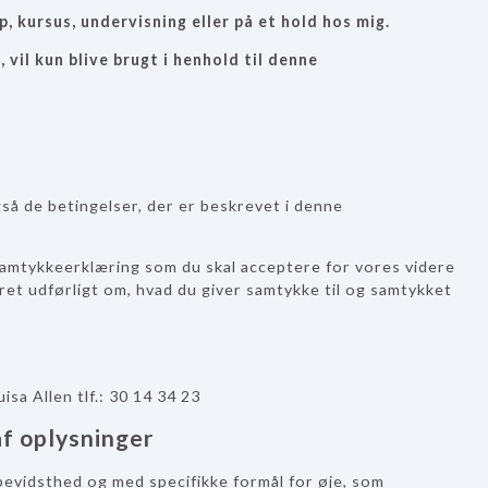
, kursus, undervisning eller på et hold hos mig.
 vil kun blive brugt i henhold til denne
så de betingelser, der er beskrevet i denne
 samtykkeerklæring som du skal acceptere for vores videre
meret udførligt om, hvad du giver samtykke til og samtykket
sa Allen tlf.: 30 14 34 23
af oplysninger
bevidsthed og med specifikke formål for øje, som