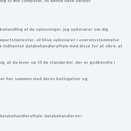
ang til min computer, vil denne have udfyldt
 behandling af de oplysninger, jeg opbevarer om dig.
djepartstjenester, vil blive opbevaret i overensstemmelse
re indhentet databehandleraftale med disse for at sikre, at
 mig, at de lever op til de standarder, der er godkendte i
ter her sammen med deres betingelser og
d/databehandleraftale-databehandleren/