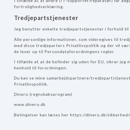
I tilfælde af, at andre (IT-supporter/reparatør) får adg
fortrolighedserklæring.
Tredjepartstjenester
Jeg benytter enkelte tredjepartstjenester i forhold til
Alle personlige informationer, som videregives til tre
med disse tredjeparters Privatlivspolitik og der vil væ
de lever op til Persondataforordningens regler.
I tilfælde af, at de befinder sig uden for EU, sikrer jeg
henhold til forordningen.
Du kan se mine samarbejdspartnere/tredjepartstjenes
Privatlivspolitik.
Dinero (regnskabsprogram)
www.dinero.dk
Betingelser kan læses her https://dinero.dk/sikkerhe